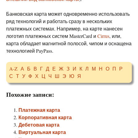
Банковская карта может одновременно использовать
ряд технологий и работать сразу в нескольких
платежных системах. Например, на карте нанесен
логотип платежных систем MasterCard и
Cirrus
, или,
карта обладает магнитной полосой, чипом и оснащена
технологией PayPass.
A-Z
А
Б
В
Г
Д
Е
Ж
З
И
К
Л
М
Н
О
П
Р
С
Т
У
Ф
Х
Ц
Ч
Ш
Э
Ю
Я
Похожие записи:
Платежная карта
Корпоративная карта
Дебетовая карта
Виртуальная карта