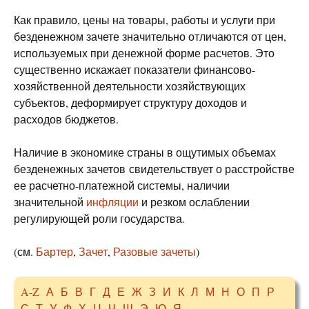
Как правило, цены на товары, работы и услуги при
безденежном зачете значительно отличаются от цен,
используемых при денежной форме расчетов. Это
существенно искажает показатели финансово-
хозяйственной деятельности хозяйствующих
субъектов, деформирует структуру доходов и
расходов бюджетов.
Наличие в экономике страны в ощутимых объемах
безденежных зачетов свидетельствует о расстройстве
ее расчетно-платежной системы, наличии
значительной
инфляции
и резком ослаблении
регулирующей роли государства.
(см.
Бартер
,
Зачет
,
Разовые зачеты
)
A-Z
А
Б
В
Г
Д
Е
Ж
З
И
К
Л
М
Н
О
П
Р
С
Т
У
Ф
Х
Ц
Ч
Ш
Э
Ю
Я