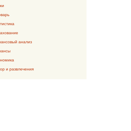
ки
варь
тистика
ахование
ансовый анализ
нансы
номика
р и развлечения