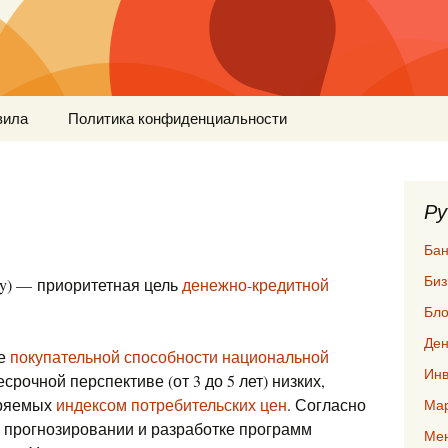
вила
Политика конфиденциальности
Ру
Бан
Биз
lity) — приоритетная цель
денежно-кредитной
Бло
Ден
ие
покупательной способности национальной
Инв
рочной перспективе (от 3 до 5 лет) низких,
еряемых
индексом потребительских цен
. Согласно
Мар
 прогнозировании и разработке программ
Ме