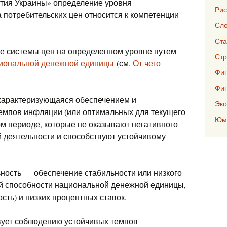
ития Украины» определение уровня
Рис
 потребительских цен относится к компетенции
Сло
Ста
е системы цен на определенном уровне путем
Стр
циональной денежной единицы
(см.
От чего
Фин
Фи
 характеризующаяся обеспечением и
Эко
емпов инфляции (или оптимальных для текущего
Юмо
ом периоде, которые не оказывают негативного
й деятельности и способствуют устойчивому
ность — обеспечение стабильности или низкого
й способности национальной денежной единицы,
сть) и низких процентных ставок.
вует соблюдению устойчивых темпов