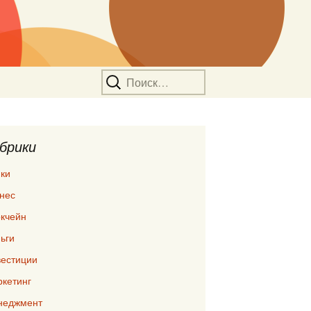
Найти:
брики
ки
нес
кчейн
ьги
естиции
кетинг
неджмент