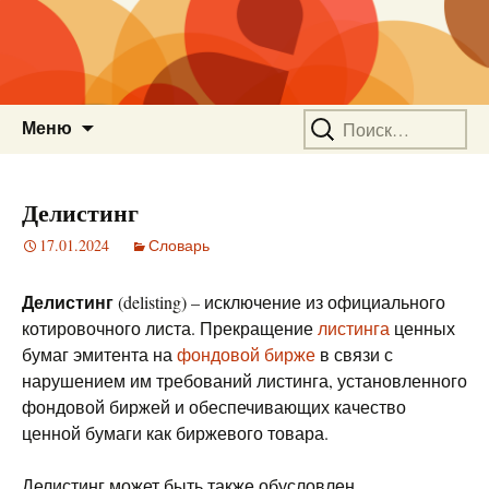
Перейти
Найти:
Меню
к
содержимому
Делистинг
17.01.2024
Словарь
Делистинг
(delisting) – исключение из официального
котировочного листа. Прекращение
листинга
ценных
бумаг эмитента на
фондовой бирже
в связи с
нарушением им требований листинга, установленного
фондовой биржей и обеспечивающих качество
ценной бумаги как биржевого товара.
Делистинг может быть также обусловлен