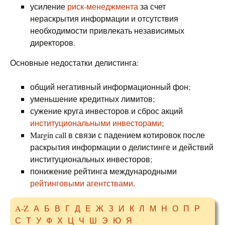
усиление
риск-менеджмента
за счет
нераскрытия информации и отсутствия
необходимости привлекать независимых
директоров.
Основные недостатки делистинга:
общий негативный информационный фон;
уменьшение кредитных лимитов;
сужение круга инвесторов и сброс акций
институциональными инвесторами
;
Margin call в связи с падением котировок после
раскрытия информации о делистинге и действий
институциональных инвесторов;
понижение рейтинга международными
рейтинговыми агентствами
.
A-Z
А
Б
В
Г
Д
Е
Ж
З
И
К
Л
М
Н
О
П
Р
С
Т
У
Ф
Х
Ц
Ч
Ш
Э
Ю
Я