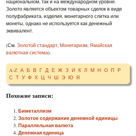
национальном, так и на международном уровне.
Золото является объектом товарных сделок в виде
полуфабриката, изделия, монетарного слитка или
монеты, однако не используется как денежный
эквивалент.
(См.
Золотой стандарт
,
Монетаризм
,
Ямайская
валютная система
).
A-Z
А
Б
В
Г
Д
Е
Ж
З
И
К
Л
М
Н
О
П
Р
С
Т
У
Ф
Х
Ц
Ч
Ш
Э
Ю
Я
Похожие записи:
Биметаллизм
Золотое содержание денежной единицы
Параллельная валюта
Денежная единица