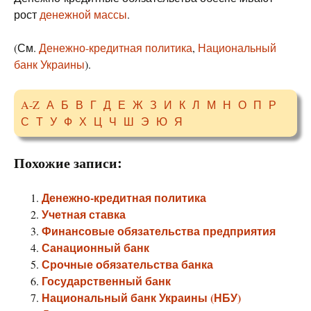
рост
денежной массы
.
(См.
Денежно-кредитная политика
,
Национальный
банк Украины
).
A-Z
А
Б
В
Г
Д
Е
Ж
З
И
К
Л
М
Н
О
П
Р
С
Т
У
Ф
Х
Ц
Ч
Ш
Э
Ю
Я
Похожие записи:
Денежно-кредитная политика
Учетная ставка
Финансовые обязательства предприятия
Санационный банк
Срочные обязательства банка
Государственный банк
Национальный банк Украины (НБУ)