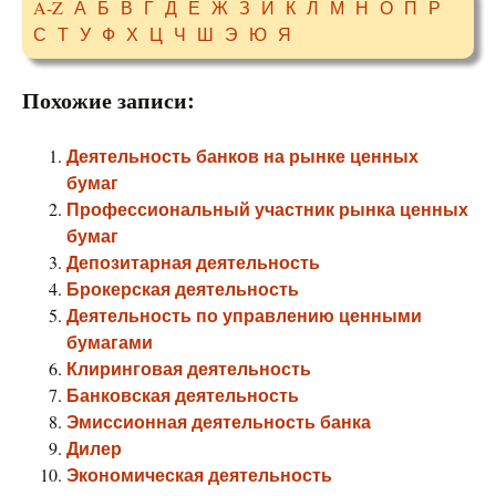
A-Z
А
Б
В
Г
Д
Е
Ж
З
И
К
Л
М
Н
О
П
Р
С
Т
У
Ф
Х
Ц
Ч
Ш
Э
Ю
Я
Похожие записи:
Деятельность банков на рынке ценных
бумаг
Профессиональный участник рынка ценных
бумаг
Депозитарная деятельность
Брокерская деятельность
Деятельность по управлению ценными
бумагами
Клиринговая деятельность
Банковская деятельность
Эмиссионная деятельность банка
Дилер
Экономическая деятельность