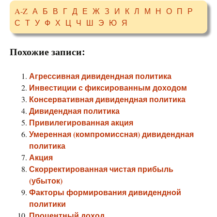
A-Z
А
Б
В
Г
Д
Е
Ж
З
И
К
Л
М
Н
О
П
Р
С
Т
У
Ф
Х
Ц
Ч
Ш
Э
Ю
Я
Похожие записи:
Агрессивная дивидендная политика
Инвестиции с фиксированным доходом
Консервативная дивидендная политика
Дивидендная политика
Привилегированная акция
Умеренная (компромиссная) дивидендная
политика
Акция
Скорректированная чистая прибыль
(убыток)
Факторы формирования дивидендной
политики
Процентный доход