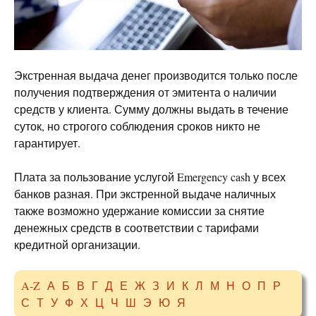
Экстренная выдача денег производится только после
получения подтверждения от эмитента о наличии
средств у клиента. Сумму должны выдать в течение
суток, но строгого соблюдения сроков никто не
гарантирует.
Плата за пользование услугой Emergency cash у всех
банков разная. При экстренной выдаче наличных
также возможно удержание комиссии за снятие
денежных средств в соответствии с тарифами
кредитной организации.
A-Z
А
Б
В
Г
Д
Е
Ж
З
И
К
Л
М
Н
О
П
Р
С
Т
У
Ф
Х
Ц
Ч
Ш
Э
Ю
Я