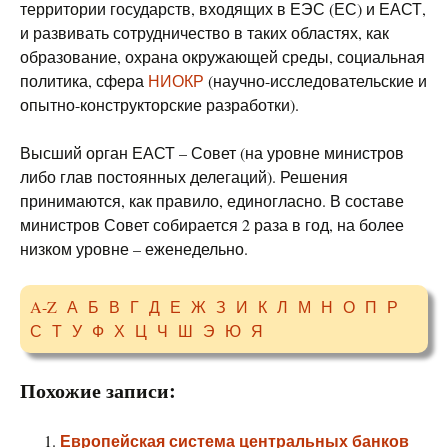
территории государств, входящих в ЕЭС (ЕС) и ЕАСТ,
и развивать сотрудничество в таких областях, как
образование, охрана окружающей среды, социальная
политика, сфера
НИОКР
(научно-исследовательские и
опытно-конструкторские разработки).
Высший орган ЕАСТ – Совет (на уровне министров
либо глав постоянных делегаций). Решения
принимаются, как правило, единогласно. В составе
министров Совет собирается 2 раза в год, на более
низком уровне – еженедельно.
A-Z
А
Б
В
Г
Д
Е
Ж
З
И
К
Л
М
Н
О
П
Р
С
Т
У
Ф
Х
Ц
Ч
Ш
Э
Ю
Я
Похожие записи:
Европейская система центральных банков