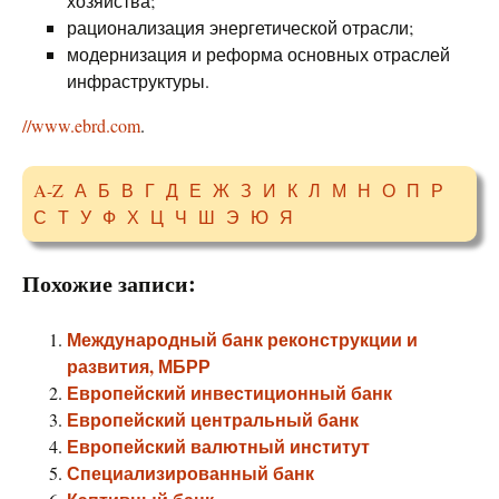
хозяйства;
рационализация энергетической отрасли;
модернизация и реформа основных отраслей
инфраструктуры.
//www.ebrd.com
.
A-Z
А
Б
В
Г
Д
Е
Ж
З
И
К
Л
М
Н
О
П
Р
С
Т
У
Ф
Х
Ц
Ч
Ш
Э
Ю
Я
Похожие записи:
Международный банк реконструкции и
развития, МБРР
Европейский инвестиционный банк
Европейский центральный банк
Европейский валютный институт
Специализированный банк