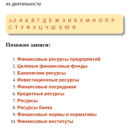
их деятельности.
A-Z
А
Б
В
Г
Д
Е
Ж
З
И
К
Л
М
Н
О
П
Р
С
Т
У
Ф
Х
Ц
Ч
Ш
Э
Ю
Я
Похожие записи:
Финансовые ресурсы предприятий
Целевые финансовые фонды
Банковские ресурсы
Инвестиционные ресурсы
Финансовые посредники
Кредитные ресурсы
Ресурсы
Ресурсы банка
Финансовые нормы и нормативы
Финансовые институты