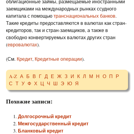
облигационные займы, размещаемые иностранными
заемщиками на международных рынках ссудного
капитала с помощью
транснациональных банков
.
Такие кредиты предоставляются в валютах как стран-
кредиторов, так и стран-заемщиков, а также в
свободно конвертируемых валютах других стран
(
евровалютах
).
(См.
Кредит
,
Кредитные операции
).
A-Z
А
Б
В
Г
Д
Е
Ж
З
И
К
Л
М
Н
О
П
Р
С
Т
У
Ф
Х
Ц
Ч
Ш
Э
Ю
Я
Похожие записи:
Долгосрочный кредит
Межгосударственный кредит
Бланковый кредит