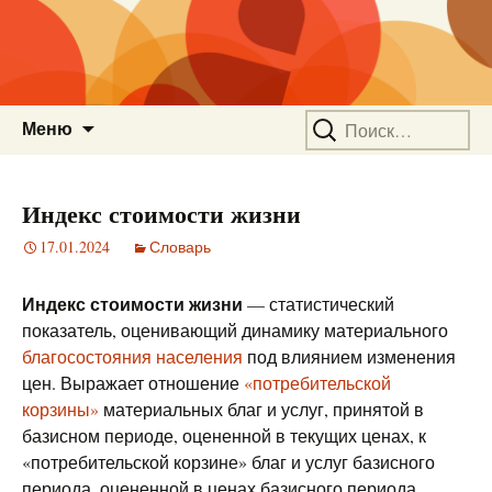
Перейти
Найти:
Меню
к
содержимому
Индекс стоимости жизни
17.01.2024
Словарь
Индекс стоимости жизни
— статистический
показатель, оценивающий динамику материального
благосостояния населения
под влиянием изменения
цен. Выражает отношение
«потребительской
корзины»
материальных благ и услуг, принятой в
базисном периоде, оцененной в текущих ценах, к
«потребительской корзине» благ и услуг базисного
периода, оцененной в ценах базисного периода.