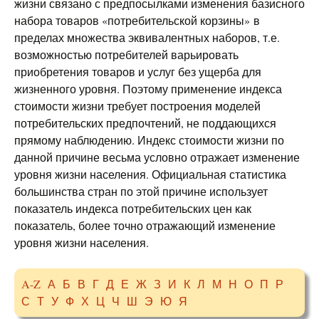
жизни связано с предпосылками изменения базисного
набора товаров «потребительской корзины» в
пределах множества эквивалентных наборов, т.е.
возможностью потребителей варьировать
приобретения товаров и услуг без ущерба для
жизненного уровня. Поэтому применение индекса
стоимости жизни требует построения моделей
потребительских предпочтений, не поддающихся
прямому наблюдению. Индекс стоимости жизни по
данной причине весьма условно отражает изменение
уровня жизни населения. Официальная статистика
большинства стран по этой причине использует
показатель индекса потребительских цен как
показатель, более точно отражающий изменение
уровня жизни населения.
A-Z
А
Б
В
Г
Д
Е
Ж
З
И
К
Л
М
Н
О
П
Р
С
Т
У
Ф
Х
Ц
Ч
Ш
Э
Ю
Я