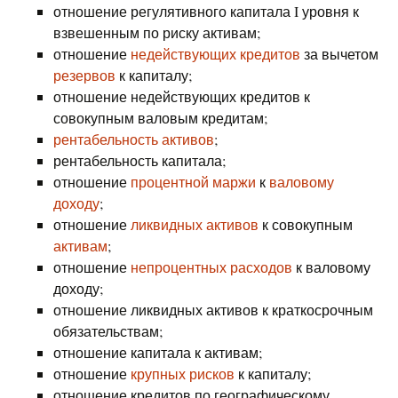
отношение регулятивного капитала I уровня к
взвешенным по риску активам;
отношение
недействующих кредитов
за вычетом
резервов
к капиталу;
отношение недействующих кредитов к
совокупным валовым кредитам;
рентабельность активов
;
рентабельность капитала;
отношение
процентной маржи
к
валовому
доходу
;
отношение
ликвидных активов
к совокупным
активам
;
отношение
непроцентных расходов
к валовому
доходу;
отношение ликвидных активов к краткосрочным
обязательствам;
отношение капитала к активам;
отношение
крупных рисков
к капиталу;
отношение кредитов по географическому