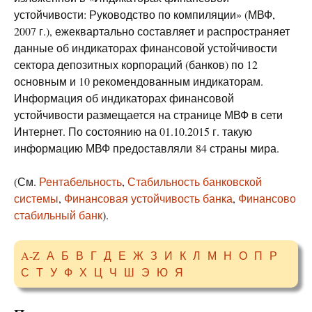
устойчивости: Руководство по компиляции» (МВФ,
2007 г.), ежеквартально составляет и распространяет
данные об индикаторах финансовой устойчивости
сектора депозитных корпораций (банков) по 12
основным и 10 рекомендованным индикаторам.
Информация об индикаторах финансовой
устойчивости размещается на странице МВФ в сети
Интернет. По состоянию на 01.10.2015 г. такую
информацию МВФ предоставляли 84 страны мира.
(См.
Рентабельность
,
Стабильность банковской
системы
,
Финансовая устойчивость банка
,
Финансово
стабильный банк
).
A-Z
А
Б
В
Г
Д
Е
Ж
З
И
К
Л
М
Н
О
П
Р
С
Т
У
Ф
Х
Ц
Ч
Ш
Э
Ю
Я