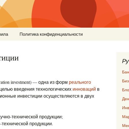
вила
Политика конфиденциальности
тиции
Ру
Бан
Биз
vation investment) — одна из форм
реального
 целью введения технологических
инноваций
в
Бло
ционные инвестиции осуществляются в двух
Ден
Инв
учно-технической продукции;
Мар
-технической продукции.
Ме