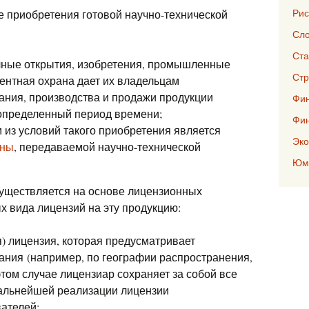
Рис
 приобретения готовой научно-технической
Сло
Ста
чные открытия, изобретения, промышленные
Стр
тентная охрана дает их владельцам
ания, производства и продажи продукции
Фин
а определенный период времени;
Фи
м из условий такого приобретения является
Эко
йны
, передаваемой научно-технической
Юмо
существляется на основе лицензионных
х вида лицензий на эту продукцию:
) лицензия, которая предусматривает
ания (например, по географии распространения,
 этом случае лицензиар сохраняет за собой все
дальнейшей реализации лицензии
вателей;