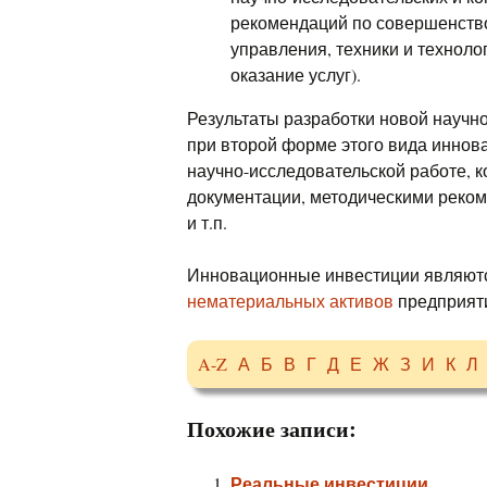
рекомендаций по совершенств
управления, техники и техноло
оказание услуг).
Результаты разработки новой научно
при второй форме этого вида инно
научно-исследовательской работе, к
документации, методическими реко
и т.п.
Инновационные инвестиции являют
нематериальных активов
предприят
A-Z
А
Б
В
Г
Д
Е
Ж
З
И
К
Л
Похожие записи:
Реальные инвестиции