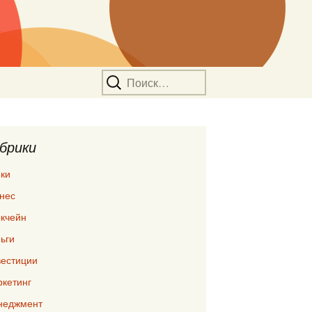
Найти:
брики
ки
нес
кчейн
ьги
естиции
кетинг
неджмент