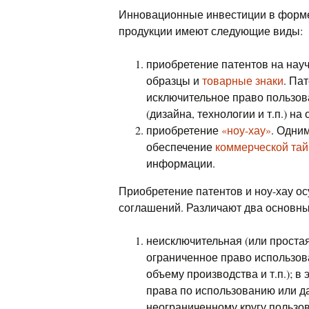
Инновационные инвестиции в форме
продукции имеют следующие виды:
приобретение патентов на нау
образцы и
товарные знаки
. Па
исключительное право пользов
(дизайна, технологии и т.п.) н
приобретение
«ноу-хау»
. Одни
обеспечение
коммерческой та
информации.
Приобретение патентов и ноу-хау о
соглашений. Различают два основны
неисключительная (или простая
ограниченное право использов
объему производства и т.п.); в
права по использованию или 
неограниченному кругу пользо