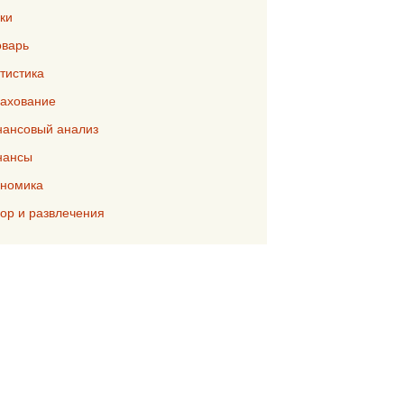
ки
варь
тистика
ахование
ансовый анализ
нансы
номика
р и развлечения