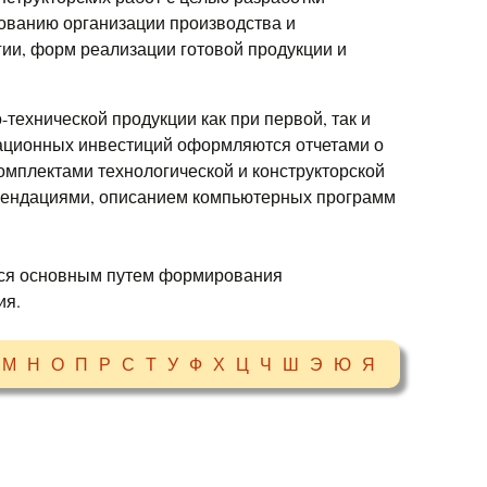
ованию организации производства и
гии, форм реализации готовой продукции и
-технической продукции как при первой, так и
вационных инвестиций оформляются отчетами о
омплектами технологической и конструкторской
мендациями, описанием компьютерных программ
ся основным путем формирования
ия.
М
Н
О
П
Р
С
Т
У
Ф
Х
Ц
Ч
Ш
Э
Ю
Я