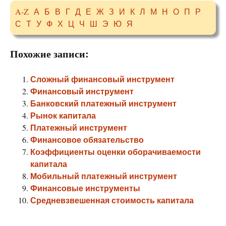
A-Z
А
Б
В
Г
Д
Е
Ж
З
И
К
Л
М
Н
О
П
Р
С
Т
У
Ф
Х
Ц
Ч
Ш
Э
Ю
Я
Похожие записи:
Сложный финансовый инструмент
Финансовый инструмент
Банковский платежный инструмент
Рынок капитала
Платежный инструмент
Финансовое обязательство
Коэффициенты оценки оборачиваемости
капитала
Мобильный платежный инструмент
Финансовые инструменты
Средневзвешенная стоимость капитала