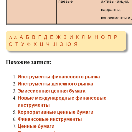
паевые
активы (акции,
варранты,
коносаменты и 
A-Z
А
Б
В
Г
Д
Е
Ж
З
И
К
Л
М
Н
О
П
Р
С
Т
У
Ф
Х
Ц
Ч
Ш
Э
Ю
Я
Похожие записи:
Инструменты финансового рынка
Инструменты денежного рынка
Эмиссионная ценная бумага
Новые международные финансовые
инструменты
Корпоративные ценные бумаги
Финансовые инструменты
Ценные бумаги