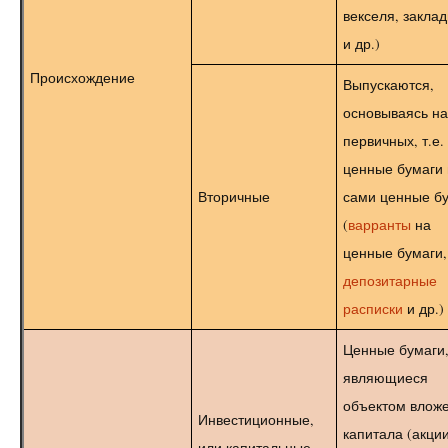
векселя, закла
и др.)
Происхождение
Выпускаются,
основываясь на
первичных, т.е.
ценные бумаги 
Вторичные
сами ценные б
(
варранты
на
ценные бумаги,
депозитарные
расписки
и др.)
Ценные бумаги
являющиеся
объектом влож
Инвестиционные,
капитала (акции
или капитальные