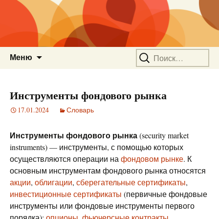
Перейти
Найти:
Меню
к
содержимому
Инструменты фондового рынка
17.01.2024
Словарь
Инструменты фондового рынка
(security market
instruments) — инструменты, с помощью которых
осуществляются операции на
фондовом рынке
. К
основным инструментам фондового рынка относятся
акции
,
облигации
,
сберегательные сертификаты
,
инвестиционные сертификаты
(первичные фондовые
инструменты или фондовые инструменты первого
порядка);
опционы
,
фьючерсные контракты
,