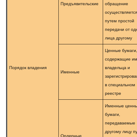
Предъявительские
обращение
осуществляетс
путем простой
передачи от од
лица другому
Ценные бумаги
содержащие им
Порядок владения
владельца и
Именные
зарегистриров
в специальном
реестре
Именные ценн
бумаги,
передаваемые
другому лицу п
Ордерные