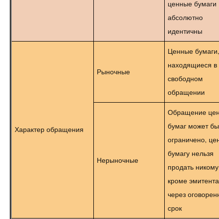
ценные бумаги
абсолютно
идентичны
Ценные бумаги
находящиеся в
Рыночные
свободном
обращении
Обращение це
бумаг может бы
Характер обращения
ограничено, це
бумагу нельзя
Нерыночные
продать никому
кроме эмитента
через оговорен
срок