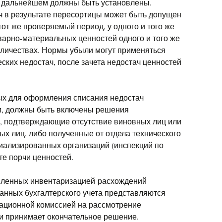
 дальнейшем должны быть установлены.
ч в результате пересортицы может быть допущен
тот же проверяемый период, у одного и того же
варно-материальных ценностей одного и того же
личествах. Нормы убыли могут применяться
ских недостач, после зачета недостач ценностей
ых для оформления списания недостач
чи, должны быть включены решения
, подтверждающие отсутствие виновных лиц или
ых лиц, либо полученные от отдела технического
иализированных организаций (инспекций по
те порчи ценностей.
вленных инвентаризацией расхождений
данных бухгалтерского учета представляются
ационной комиссией на рассмотрение
 и принимает окончательное решение.