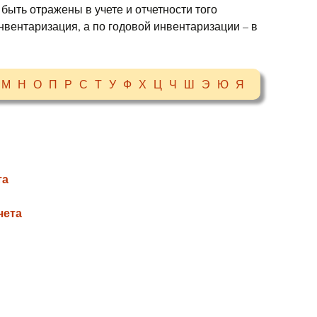
ыть отражены в учете и отчетности того
нвентаризация, а по годовой инвентаризации – в
М
Н
О
П
Р
С
Т
У
Ф
Х
Ц
Ч
Ш
Э
Ю
Я
та
чета