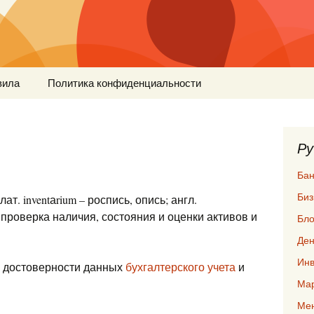
вила
Политика конфиденциальности
Ру
Бан
Биз
 лат. inventаrium – роспись, опись; англ.
кая проверка наличия, состояния и оценки активов и
Бло
Ден
Инв
е достоверности данных
бухгалтерского учета
и
Мар
Ме