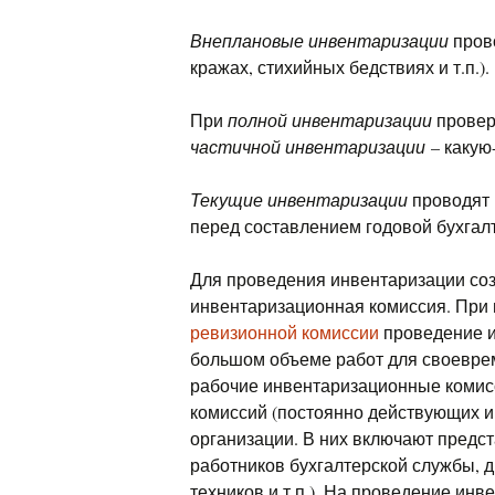
Внеплановые инвентаризации
прово
кражах, стихийных бедствиях и т.п.).
При
полной инвентаризации
провер
частичной инвентаризации
– какую
Текущие инвентаризации
проводят 
перед составлением годовой бухгалт
Для проведения инвентаризации со
инвентаризационная комиссия. При 
ревизионной комиссии
проведение и
большом объеме работ для своевре
рабочие инвентаризационные комис
комиссий (постоянно действующих и
организации. В них включают предс
работников бухгалтерской службы, д
техников и т.п.). На проведение ин