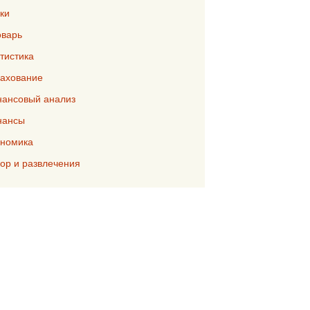
ки
варь
тистика
ахование
ансовый анализ
нансы
номика
р и развлечения