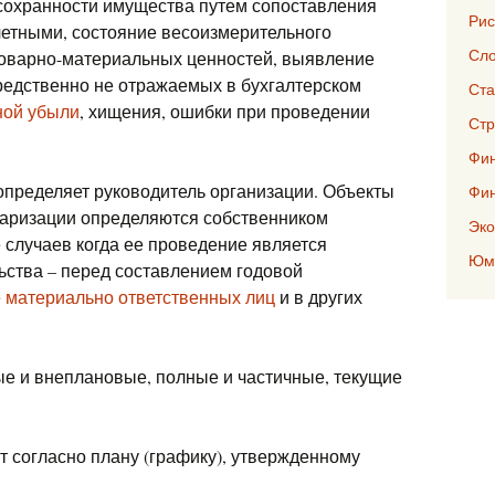
сохранности имущества путем сопоставления
Рис
четными, состояние весоизмерительного
Сло
товарно-материальных ценностей, выявление
редственно не отражаемых в бухгалтерском
Ста
ной убыли
, хищения, ошибки при проведении
Стр
Фин
пределяет руководитель организации. Объекты
Фи
таризации определяются собственником
Эко
 случаев когда ее проведение является
Юмо
ьства – перед составлением годовой
е
материально ответственных лиц
и в других
е и внеплановые, полные и частичные, текущие
 согласно плану (графику), утвержденному