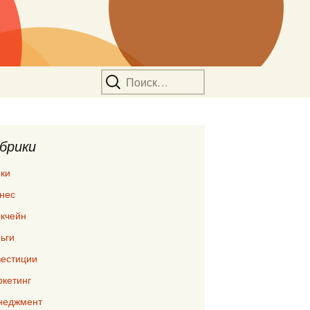
Найти:
брики
ки
нес
кчейн
ьги
естиции
кетинг
неджмент