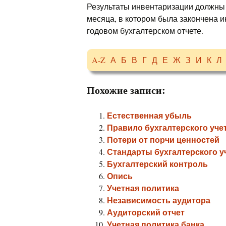
Результаты инвентаризации должны б
месяца, в котором была закончена и
годовом бухгалтерском отчете.
A-Z
А
Б
В
Г
Д
Е
Ж
З
И
К
Л
Похожие записи:
Естественная убыль
Правило бухгалтерского уче
Потери от порчи ценностей
Стандарты бухгалтерского у
Бухгалтерский контроль
Опись
Учетная политика
Независимость аудитора
Аудиторский отчет
Учетная политика банка