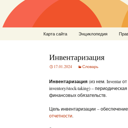
Перейти
Карта сайта
Энциклопедия
Пра
к
содержимому
Инвентаризация
17.01.2024
Словарь
Инвентаризация
(из нем. Inventar от
inventory/stock-taking) – периодичес
финансовых обязательств.
Цель инвентаризации – обеспечени
отчетности
.