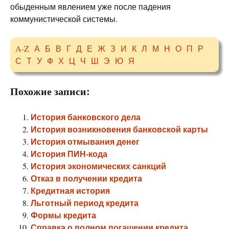
обыденным явлением уже после падения
коммунистической системы.
A-Z
А
Б
В
Г
Д
Е
Ж
З
И
К
Л
М
Н
О
П
Р
С
Т
У
Ф
Х
Ц
Ч
Ш
Э
Ю
Я
Похожие записи:
История банковского дела
История возникновения банковской карты
История отмывания денег
История ПИН-кода
История экономических санкций
Отказ в получении кредита
Кредитная история
Льготный период кредита
Формы кредита
Справка о полном погашении кредита