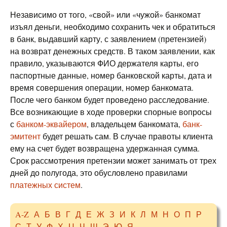
Независимо от того, «свой» или «чужой» банкомат
изъял деньги, необходимо сохранить чек и обратиться
в банк, выдавший карту, с заявлением (претензией)
на возврат денежных средств. В таком заявлении, как
правило, указываются ФИО держателя карты, его
паспортные данные, номер банковской карты, дата и
время совершения операции, номер банкомата.
После чего банком будет проведено расследование.
Все возникающие в ходе проверки спорные вопросы
с
банком-эквайером
, владельцем банкомата,
банк-
эмитент
будет решать сам. В случае правоты клиента
ему на счет будет возвращена удержанная сумма.
Срок рассмотрения претензии может занимать от трех
дней до полугода, это обусловлено правилами
платежных систем
.
A-Z
А
Б
В
Г
Д
Е
Ж
З
И
К
Л
М
Н
О
П
Р
С
Т
У
Ф
Х
Ц
Ч
Ш
Э
Ю
Я