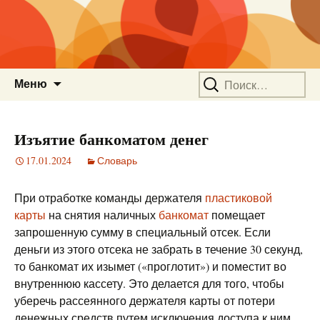
Перейти
Найти:
Меню
к
содержимому
Изъятие банкоматом денег
17.01.2024
Словарь
При отработке команды держателя
пластиковой
карты
на снятия наличных
банкомат
помещает
запрошенную сумму в специальный отсек. Если
деньги из этого отсека не забрать в течение 30 секунд,
то банкомат их изымет («проглотит») и поместит во
внутреннюю кассету. Это делается для того, чтобы
уберечь рассеянного держателя карты от потери
денежных средств путем исключения доступа к ним