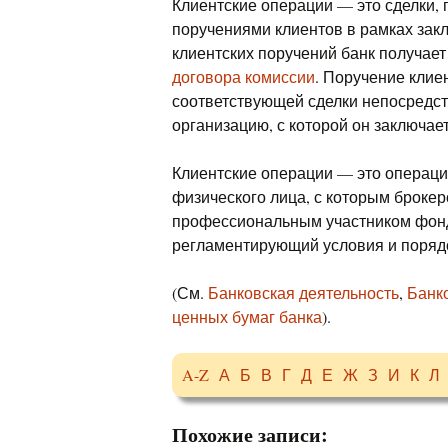
Клиентские операции — это сделки, 
поручениями клиентов в рамках зак
клиентских поручений банк получает
договора комиссии
. Поручение клие
соответствующей сделки непосредст
организацию, с которой он заключае
Клиентские операции — это операц
физического лица, с которым броке
профессиональным участником фонд
регламентирующий условия и порядо
(См.
Банковская деятельность
,
Банк
ценных бумаг банка
).
A-Z
А
Б
В
Г
Д
Е
Ж
З
И
К
Л
Похожие записи: