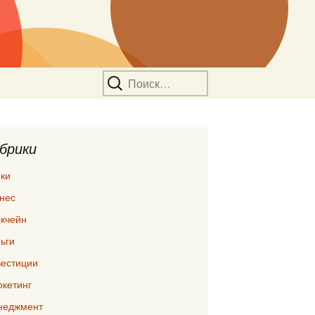
Найти:
брики
ки
нес
кчейн
ьги
естиции
кетинг
неджмент