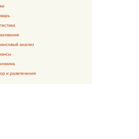
ки
варь
тистика
ахование
ансовый анализ
нансы
номика
р и развлечения