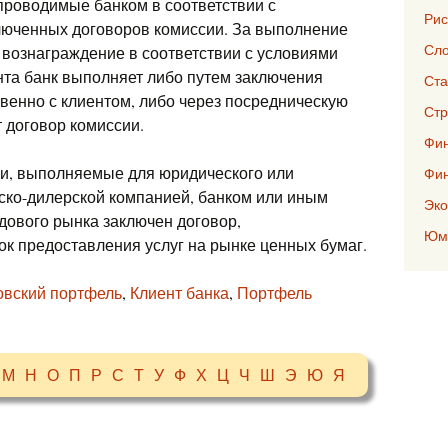
проводимые банком в соответствии с
Рис
люченных договоров комиссии. За выполнение
Сло
 вознаграждение в соответствии с условиями
нта банк выполняет либо путем заключения
Ста
венно с клиентом, либо через посредническую
Стр
т договор комиссии.
Фин
ии, выполняемые для юридического или
Фи
рско-дилерской компанией, банком или иным
Эко
ового рынка заключен договор,
Юмо
к предоставления услуг на рынке ценных бумаг.
овский портфель
,
Клиент банка
,
Портфель
М
Н
О
П
Р
С
Т
У
Ф
Х
Ц
Ч
Ш
Э
Ю
Я