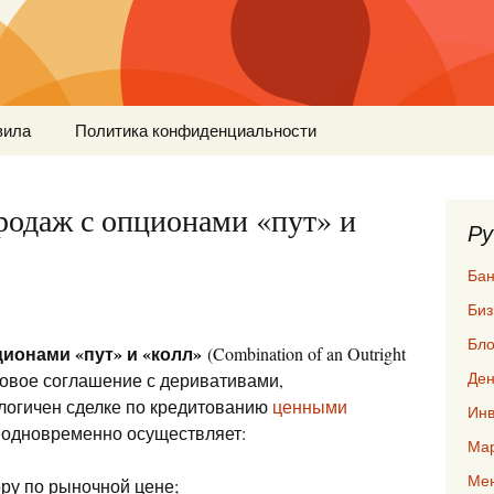
вила
Политика конфиденциальности
одаж с опционами «пут» и
Ру
Бан
Биз
Бло
ионами «пут» и «колл»
(Combination of an Outright
Ден
ансовое соглашение с деривативами,
логичен сделке по кредитованию
ценными
Инв
одновременно осуществляет:
Мар
Ме
ру по рыночной цене;