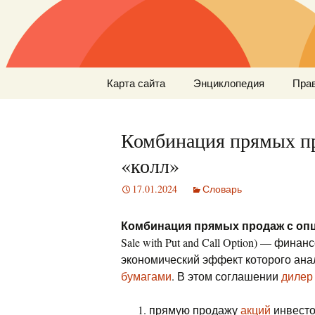
Перейти
Карта сайта
Энциклопедия
Пра
к
содержимому
Комбинация прямых пр
«колл»
17.01.2024
Словарь
Комбинация прямых продаж с опц
Sale with Put and Call Option) — фин
экономический эффект которого ана
бумагами
. В этом соглашении
дилер
прямую продажу
акций
инвесто