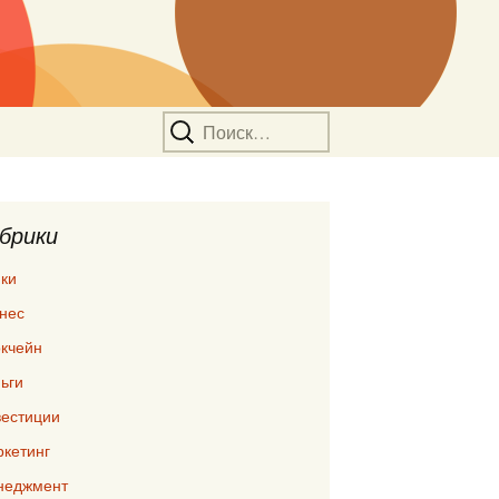
Найти:
брики
ки
нес
кчейн
ьги
естиции
кетинг
неджмент