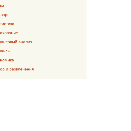
ки
варь
тистика
ахование
ансовый анализ
нансы
номика
р и развлечения