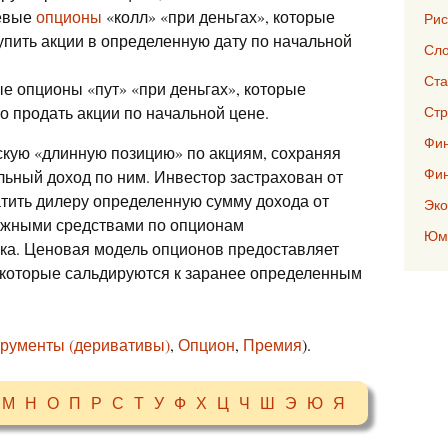
жевые
опционы
«колл» «при деньгах», которые
Рис
упить акции в определенную дату по начальной
Сло
Ста
е опционы «пут» «при деньгах», которые
о продать акции по начальной цене.
Стр
Фин
ескую «длинную позицию» по акциям, сохраняя
Фи
ьный доход по ним. Инвестор застрахован от
атить дилеру определенную сумму дохода от
Эко
ежными средствами по опционам
Юмо
ока. Ценовая модель опционов предоставляет
, которые сальдируются к заранее определенным
рументы (деривативы)
,
Опцион
,
Премия
).
М
Н
О
П
Р
С
Т
У
Ф
Х
Ц
Ч
Ш
Э
Ю
Я