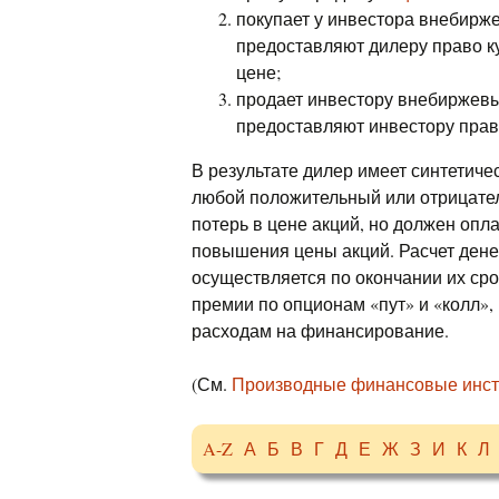
покупает у инвестора внебир
предоставляют дилеру право к
цене;
продает инвестору внебиржевы
предоставляют инвестору прав
В результате дилер имеет синтетич
любой положительный или отрицател
потерь в цене акций, но должен опл
повышения цены акций. Расчет ден
осуществляется по окончании их ср
премии по опционам «пут» и «колл»
расходам на финансирование.
(См.
Производные финансовые инст
A-Z
А
Б
В
Г
Д
Е
Ж
З
И
К
Л