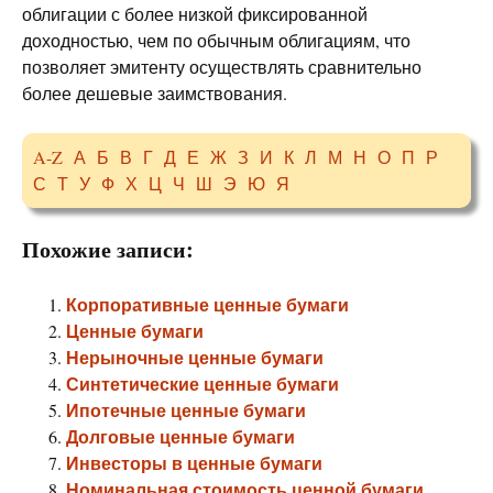
облигации с более низкой фиксированной
доходностью, чем по обычным облигациям, что
позволяет эмитенту осуществлять сравнительно
более дешевые заимствования.
A-Z
А
Б
В
Г
Д
Е
Ж
З
И
К
Л
М
Н
О
П
Р
С
Т
У
Ф
Х
Ц
Ч
Ш
Э
Ю
Я
Похожие записи:
Корпоративные ценные бумаги
Ценные бумаги
Нерыночные ценные бумаги
Синтетические ценные бумаги
Ипотечные ценные бумаги
Долговые ценные бумаги
Инвесторы в ценные бумаги
Номинальная стоимость ценной бумаги