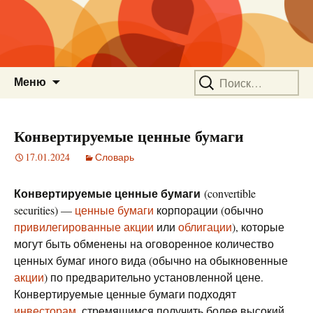
Перейти
Найти:
Меню
к
содержимому
Конвертируемые ценные бумаги
17.01.2024
Словарь
Конвертируемые ценные бумаги
(convertible
securities) —
ценные бумаги
корпорации (обычно
привилегированные акции
или
облигации
), которые
могут быть обменены на оговоренное количество
ценных бумаг иного вида (обычно на обыкновенные
акции
) по предварительно установленной цене.
Конвертируемые ценные бумаги подходят
инвесторам
, стремящимся получить более высокий