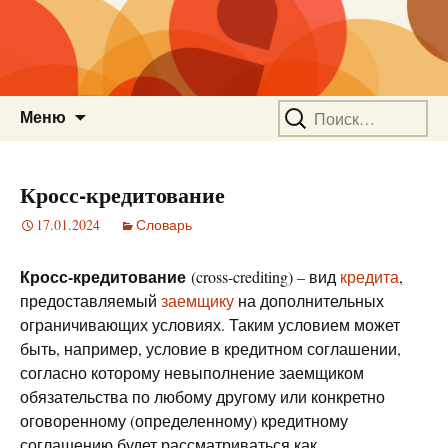
Перейти
Найти:
Меню
к
содержимому
Кросс-кредитование
17.01.2024
Словарь
Кросс-кредитование
(cross-crediting) – вид
кредита
,
предоставляемый
заемщику
на дополнительных
ограничивающих условиях. Таким условием может
быть, например, условие в кредитном соглашении,
согласно которому невыполнение заемщиком
обязательства по любому другому или конкретно
оговоренному (определенному) кредитному
соглашению будет рассматриваться как