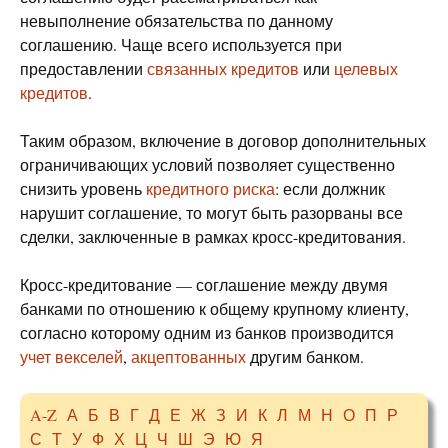
невыполнение обязательства по данному
соглашению. Чаще всего используется при
предоставлении
связанных кредитов
или
целевых
кредитов
.
Таким образом, включение в договор дополнительных
ограничивающих условий позволяет существенно
снизить уровень
кредитного риска
: если должник
нарушит соглашение, то могут быть разорваны все
сделки, заключенные в рамках кросс-кредитования.
Кросс-кредитование — соглашение между двумя
банками по отношению к общему крупному клиенту,
согласно которому одним из банков производится
учет векселей
,
акцептованных
другим банком.
A-Z
А
Б
В
Г
Д
Е
Ж
З
И
К
Л
М
Н
О
П
Р
С
Т
У
Ф
Х
Ц
Ч
Ш
Э
Ю
Я