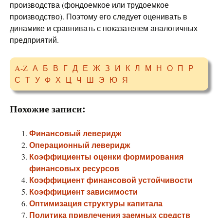
производства (фондоемкое или трудоемкое
производство). Поэтому его следует оценивать в
динамике и сравнивать с показателем аналогичных
предприятий.
A-Z
А
Б
В
Г
Д
Е
Ж
З
И
К
Л
М
Н
О
П
Р
С
Т
У
Ф
Х
Ц
Ч
Ш
Э
Ю
Я
Похожие записи:
Финансовый леверидж
Операционный леверидж
Коэффициенты оценки формирования
финансовых ресурсов
Коэффициент финансовой устойчивости
Коэффициент зависимости
Оптимизация структуры капитала
Политика привлечения заемных средств