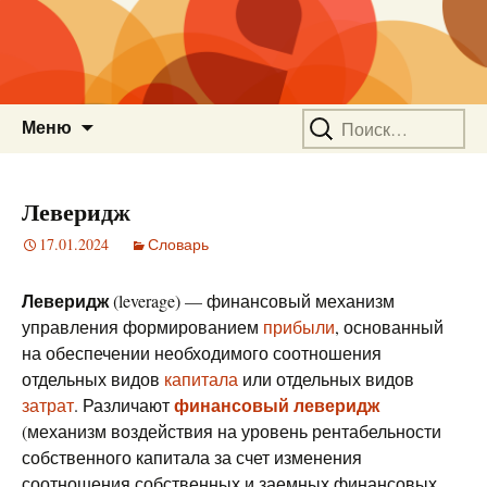
Перейти
Найти:
Меню
к
содержимому
Леверидж
17.01.2024
Словарь
Леверидж
(leverage) — финансовый механизм
управления формированием
прибыли
, основанный
на обеспечении необходимого соотношения
отдельных видов
капитала
или отдельных видов
финансовый леверидж
затрат
. Различают
(механизм воздействия на уровень рентабельности
собственного капитала за счет изменения
соотношения собственных и заемных финансовых