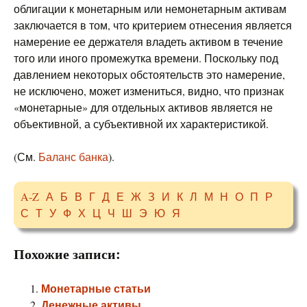
облигации к монетарным или немонетарным активам
заключается в том, что критерием отнесения является
намерение ее держателя владеть активом в течение
того или иного промежутка времени. Поскольку под
давлением некоторых обстоятельств это намерение,
не исключено, может измениться, видно, что признак
«монетарные» для отдельных активов является не
объективной, а субъективной их характеристикой.
(См.
Баланс банка
).
A-Z
А
Б
В
Г
Д
Е
Ж
З
И
К
Л
М
Н
О
П
Р
С
Т
У
Ф
Х
Ц
Ч
Ш
Э
Ю
Я
Похожие записи:
Монетарные статьи
Денежные активы