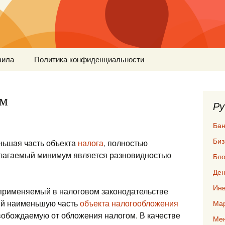
вила
Политика конфиденциальности
ум
Ру
Бан
Биз
ьшая часть объекта
налога
, полностью
лагаемый минимум является разновидностью
Бло
Ден
Инв
рименяемый в налоговом законодательстве
ий наименьшую часть
объекта налогообложения
Мар
свобождаемую от обложения налогом. В качестве
Ме