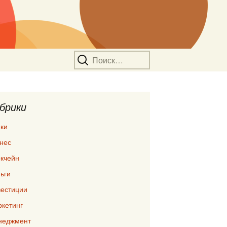
Найти:
брики
ки
нес
кчейн
ьги
естиции
кетинг
неджмент