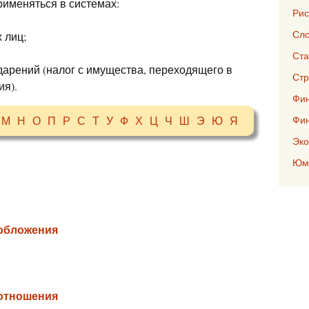
именяться в системах:
Рис
Сло
 лиц;
Ста
дарений (налог с имущества, переходящего в
Стр
ия).
Фин
М
Н
О
П
Р
С
Т
У
Ф
Х
Ц
Ч
Ш
Э
Ю
Я
Фи
Эко
Юмо
обложения
отношения