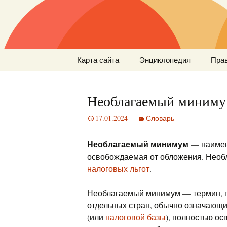
Перейти
Карта сайта
Энциклопедия
Пра
к
содержимому
Необлагаемый миним
17.01.2024
Словарь
Необлагаемый минимум
— наимен
освобождаемая от обложения. Необ
налоговых льгот
.
Необлагаемый минимум — термин, п
отдельных стран, обычно означающ
(или
налоговой базы
), полностью о