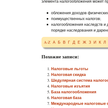
элемента налогообложения может пр
обложения доходов физических
поимущественных налогов;
налогообложения наследств и 
порядке наследования и дарен
A-Z
А
Б
В
Г
Д
Е
Ж
З
И
К
Л
Похожие записи:
Налоговые льготы
Налоговая скидка
Шедулярная система налого
Налоговые изъятия
База налогообложения
Налоговая база
Международные налоговые 