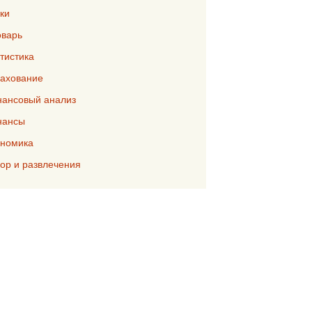
ки
варь
тистика
ахование
ансовый анализ
нансы
номика
р и развлечения