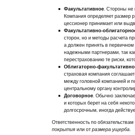
Факультативное
. Стороны не
Компания определяет размер ри
цессионер принимает или выдв
Факультативно-облигаторно
сторон, но и методы расчета п
а должен принять в первичном
надежными партнерами, так ка
перестрахованию те риски, ко
Облигаторно-факультативно
страховая компания соглашает
между головной компанией и по
центральному органу контроли
Договорное
. Обычно заключа
и которых берет на себя некот
долгосрочным, иногда действуе
Ответственность по обязательствам
покрытия
или от
размера ущерба
.