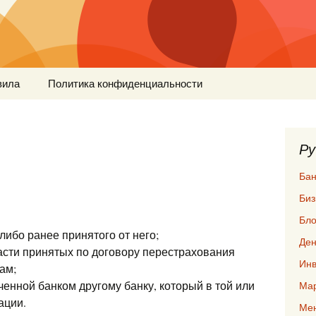
вила
Политика конфиденциальности
Ру
Бан
Биз
Бло
либо ранее принятого от него;
Ден
сти принятых по договору перестрахования
Инв
ам;
ученной банком другому банку, который в той или
Мар
ации.
Ме