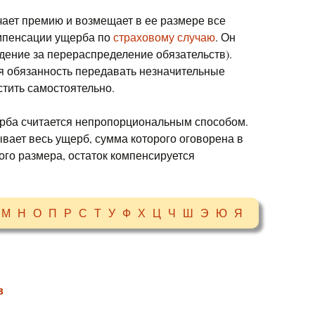
чает премию и возмещает в ее размере все
омпенсации ущерба по
страховому случаю
. Он
дение за перераспределение обязательств).
ся обязанность передавать незначительные
стить самостоятельно.
рба считается непропорциональным способом.
вает весь ущерб, сумма которого оговорена в
ого размера, остаток компенсируется
М
Н
О
П
Р
С
Т
У
Ф
Х
Ц
Ч
Ш
Э
Ю
Я
в