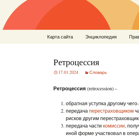
Перейти
Карта сайта
Энциклопедия
Пра
к
содержимому
Ретроцессия
17.01.2024
Словарь
Ретроцессия
(retrocession) –
обратная уступка другому чего-
передача
перестраховщиком
ча
рисков другим перестраховщик
передача части
комиссии
, пол
иной форме участвовал в опер