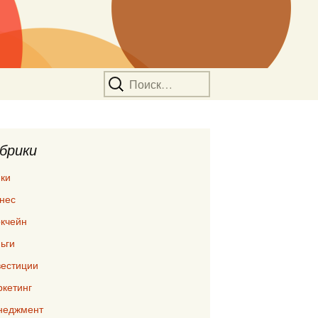
Найти:
брики
ки
нес
кчейн
ьги
естиции
кетинг
неджмент