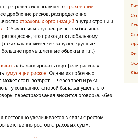
Рис
н «ретроцессия» получил в
страховании
.
ее дробление рисков, распределение
Сло
личества
страховых организаций
внутри страны и
Ста
ах
. Обычно, чем крупнее риск, тем большее
Стр
 ретроцессии, что приводит к глобальному
таких как космические запуски, крупные
Фин
 большие промышленные объекты и т.п.).
Фи
Эко
ровать
и балансировать портфели рисков у
ать
кумуляции рисков
. Одним из побочных
Юмо
 может стать возврат — через третьи руки —
о в ту компанию, которой была запущена его
оворы перестрахования вносится оговорка: «без
и постоянно увеличивается в связи с ростом
оответственно ростом страховых сумм.