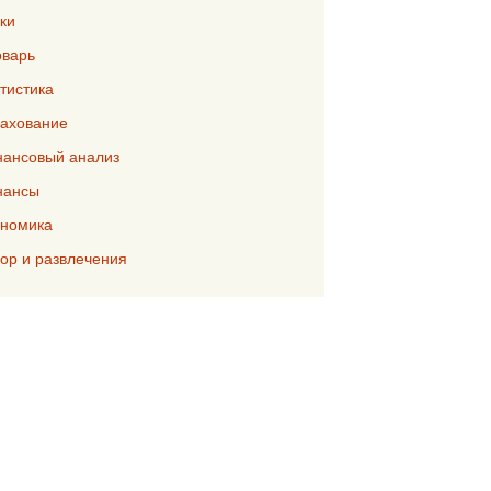
ки
варь
тистика
ахование
ансовый анализ
нансы
номика
р и развлечения