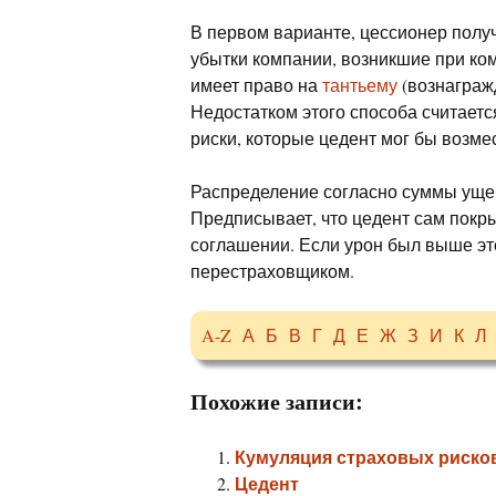
В первом варианте, цессионер полу
убытки компании, возникшие при к
имеет право на
тантьему
(вознаграж
Недостатком этого способа считает
риски, которые цедент мог бы возме
Распределение согласно суммы уще
Предписывает, что цедент сам покры
соглашении. Если урон был выше эт
перестраховщиком.
A-Z
А
Б
В
Г
Д
Е
Ж
З
И
К
Л
Похожие записи:
Кумуляция страховых риско
Цедент