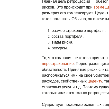
Главная цель ретроцессии — обезо
рисков. Это происходит при
возмеще
размерах его компенсируют. Цедент
готов погашать. Обычно, он высчиты
размер страхового портфеля;
состав портфеля;
виды риска;
ресурсы.
То, что компания не готова принять 
перестрахование
. Перестраховщики
обязательств. Принятые риски счит
распоряжаться ими на свое усмотрен
расходов, свойственных
цеденту
, т
страховых услуг и т.д. Поэтому сущ
которых является только ретроцесси
Существует несколько основных вид