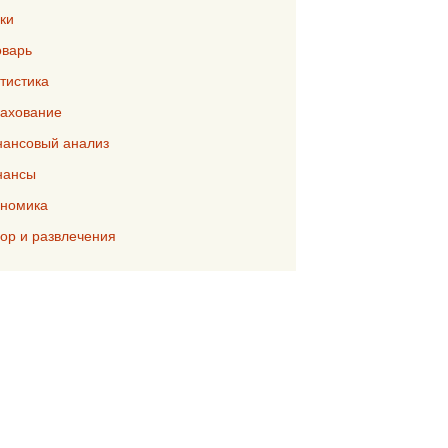
ки
варь
тистика
ахование
ансовый анализ
нансы
номика
р и развлечения