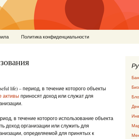
вила
Политика конфиденциальности
ьзования
Ру
Бан
Биз
seful life) – период, в течение которого объекты
е активы
приносят доход или служат для
Бло
анизации.
Ден
Инв
иод, в течение которого использование объекта
ть доход организации или служить для
Мар
анизации, определяемой для принятых к
Ме