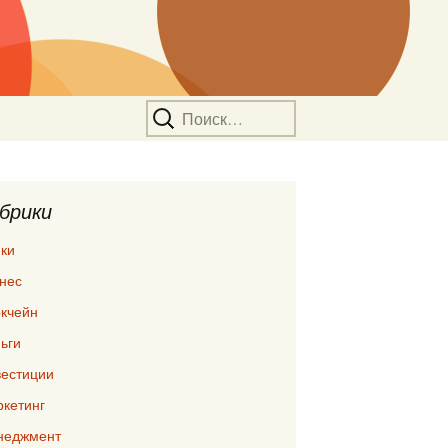
Найти:
брики
ки
нес
кчейн
ьги
естиции
кетинг
неджмент