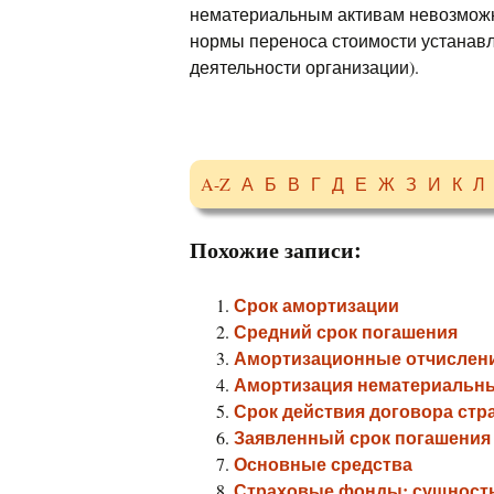
нематериальным активам невозможно
нормы переноса стоимости устанавли
деятельности организации).
A-Z
А
Б
В
Г
Д
Е
Ж
З
И
К
Л
Похожие записи:
Срок амортизации
Средний срок погашения
Амортизационные отчислен
Амортизация нематериальны
Срок действия договора стр
Заявленный срок погашения
Основные средства
Страховые фонды: сущность