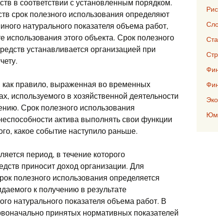
тв в соответствии с установленным порядком.
Рис
ств срок полезного использования определяют
Сло
 иного натурального показателя объема работ,
е использования этого объекта. Срок полезного
Ста
редств устанавливается организацией при
Стр
чету.
Фин
 как правило, выраженная во временных
Фи
х, используемого в хозяйственной деятельности
Эко
ению. Срок полезного использования
Юмо
 неспособности актива выполнять свои функции
ого, какое событие наступило раньше.
яется период, в течение которого
едств приносит доход организации. Для
срок полезного использования определяется
идаемого к получению в результате
ного натурального показателя объема работ. В
рвоначально принятых нормативных показателей