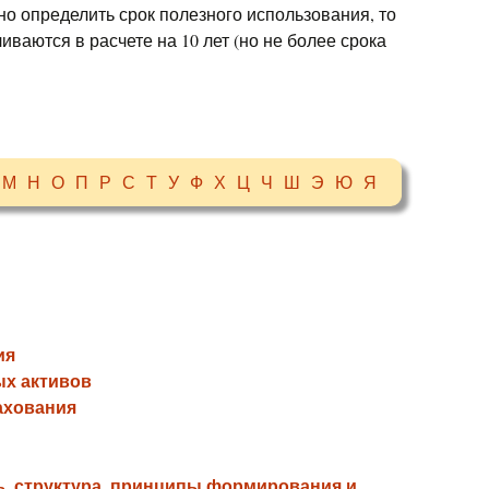
 определить срок полезного использования, то
ваются в расчете на 10 лет (но не более срока
М
Н
О
П
Р
С
Т
У
Ф
Х
Ц
Ч
Ш
Э
Ю
Я
ия
х активов
ахования
, структура, принципы формирования и