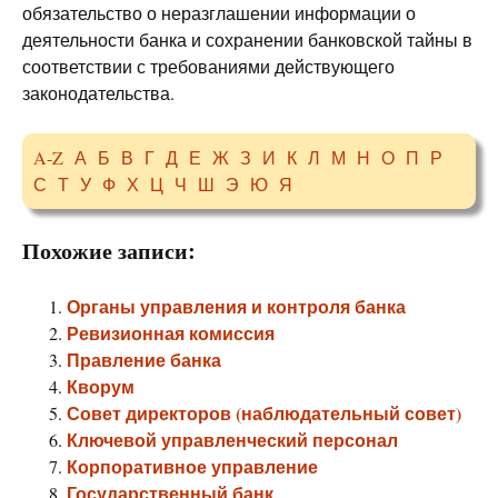
обязательство о неразглашении информации о
деятельности банка и сохранении банковской тайны в
соответствии с требованиями действующего
законодательства.
A-Z
А
Б
В
Г
Д
Е
Ж
З
И
К
Л
М
Н
О
П
Р
С
Т
У
Ф
Х
Ц
Ч
Ш
Э
Ю
Я
Похожие записи:
Органы управления и контроля банка
Ревизионная комиссия
Правление банка
Кворум
Совет директоров (наблюдательный совет)
Ключевой управленческий персонал
Корпоративное управление
Государственный банк