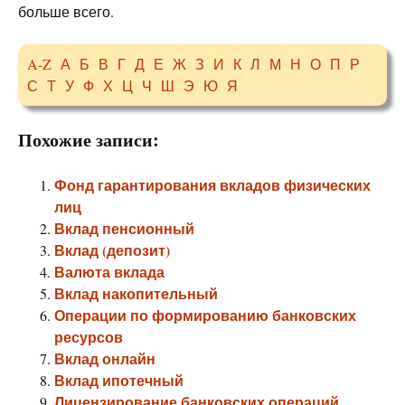
больше всего.
A-Z
А
Б
В
Г
Д
Е
Ж
З
И
К
Л
М
Н
О
П
Р
С
Т
У
Ф
Х
Ц
Ч
Ш
Э
Ю
Я
Похожие записи:
Фонд гарантирования вкладов физических
лиц
Вклад пенсионный
Вклад (депозит)
Валюта вклада
Вклад накопительный
Операции по формированию банковских
ресурсов
Вклад онлайн
Вклад ипотечный
Лицензирование банковских операций