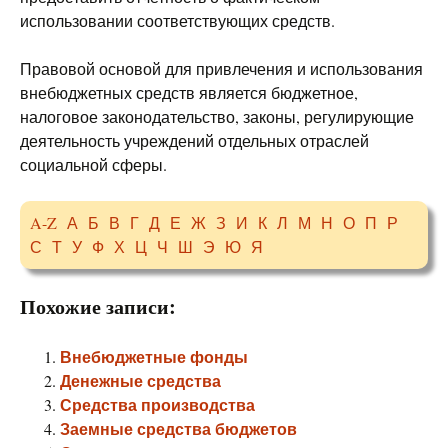
использовании соответствующих средств.
Правовой основой для привлечения и использования
внебюджетных средств является бюджетное,
налоговое законодательство, законы, регулирующие
деятельность учреждений отдельных отраслей
социальной сферы.
A-Z
А
Б
В
Г
Д
Е
Ж
З
И
К
Л
М
Н
О
П
Р
С
Т
У
Ф
Х
Ц
Ч
Ш
Э
Ю
Я
Похожие записи:
Внебюджетные фонды
Денежные средства
Средства производства
Заемные средства бюджетов