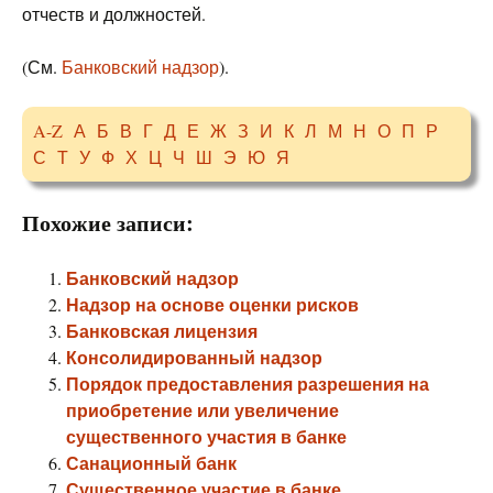
отчеств и должностей.
(См.
Банковский надзор
).
A-Z
А
Б
В
Г
Д
Е
Ж
З
И
К
Л
М
Н
О
П
Р
С
Т
У
Ф
Х
Ц
Ч
Ш
Э
Ю
Я
Похожие записи:
Банковский надзор
Надзор на основе оценки рисков
Банковская лицензия
Консолидированный надзор
Порядок предоставления разрешения на
приобретение или увеличение
существенного участия в банке
Санационный банк
Существенное участие в банке