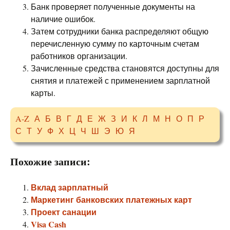
Банк проверяет полученные документы на
наличие ошибок.
Затем сотрудники банка распределяют общую
перечисленную сумму по карточным счетам
работников организации.
Зачисленные средства становятся доступны для
снятия и платежей с применением зарплатной
карты.
A-Z
А
Б
В
Г
Д
Е
Ж
З
И
К
Л
М
Н
О
П
Р
С
Т
У
Ф
Х
Ц
Ч
Ш
Э
Ю
Я
Похожие записи:
Вклад зарплатный
Маркетинг банковских платежных карт
Проект санации
Visa Cash