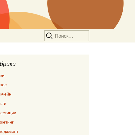
Найти:
брики
ки
нес
кчейн
ьги
естиции
кетинг
неджмент