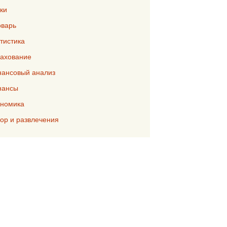
ки
варь
тистика
ахование
ансовый анализ
нансы
номика
р и развлечения