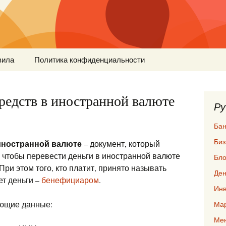
вила
Политика конфиденциальности
средств в иностранной валюте
Ру
Бан
Биз
 иностранной валюте
– документ, который
, чтобы перевести деньги в иностранной валюте
Бло
 При этом того, кто платит, принято называть
Ден
ет деньги –
бенефициаром
.
Инв
ующие данные:
Мар
Ме