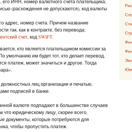
 его ИНН, номер валютного счета плательщика;
Рис
исью (расхождения не допускаются), код валюты
Сло
о адрес, номер счета. Причем название
Ста
сти так, как в контракте, без перевода;
Стр
ентский счет
, код
SWIFT
.
Фин
вается, кто является плательщиком комиссии за
Фи
По умолчанию им будет тот, кто делает перевод,
Эко
тся платеж, может значиться и другое. Тогда
иара».
Юмо
должностных лиц организации и печатью,
цами подписей в банке.
нной валюте подпадают в большинстве случаев
так что юридическому лицу, скорее всего,
ые документы, которые потребуются для
нка, чтобы пропустить платеж.