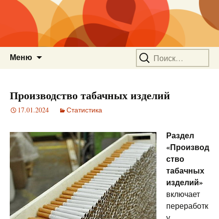
Перейти
Найти:
Меню
к
содержимому
Производство табачных изделий
17.01.2024
Статистика
Раздел
«Производ
ство
табачных
изделий»
включает
переработк
у