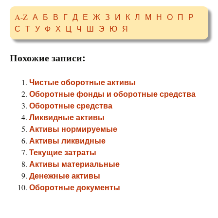
A-Z
А
Б
В
Г
Д
Е
Ж
З
И
К
Л
М
Н
О
П
Р
С
Т
У
Ф
Х
Ц
Ч
Ш
Э
Ю
Я
Похожие записи:
Чистые оборотные активы
Оборотные фонды и оборотные средства
Оборотные средства
Ликвидные активы
Активы нормируемые
Активы ликвидные
Текущие затраты
Активы материальные
Денежные активы
Оборотные документы