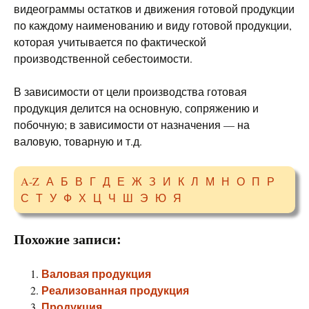
видеограммы остатков и движения готовой продукции
по каждому наименованию и виду готовой продукции,
которая учитывается по фактической
производственной себестоимости.
В зависимости от цели производства готовая
продукция делится на основную, сопряжению и
побочную; в зависимости от назначения — на
валовую, товарную и т.д.
A-Z
А
Б
В
Г
Д
Е
Ж
З
И
К
Л
М
Н
О
П
Р
С
Т
У
Ф
Х
Ц
Ч
Ш
Э
Ю
Я
Похожие записи:
Валовая продукция
Реализованная продукция
Продукция