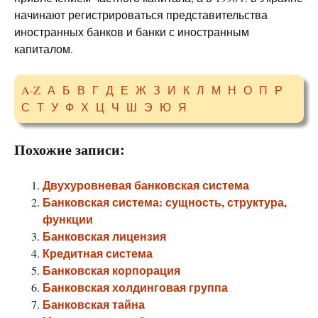
начинают регистрироваться представительства
иностранных банков и банки с иностранным
капиталом.
A-Z
А
Б
В
Г
Д
Е
Ж
З
И
К
Л
М
Н
О
П
Р
С
Т
У
Ф
Х
Ц
Ч
Ш
Э
Ю
Я
Похожие записи:
Двухуровневая банковская система
Банковская система: сущность, структура,
функции
Банковская лицензия
Кредитная система
Банковская корпорация
Банковская холдинговая группа
Банковская тайна