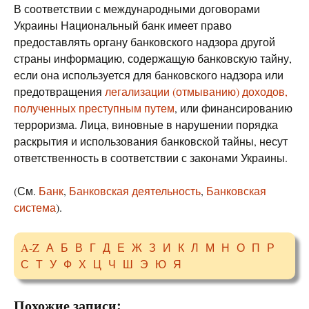
В соответствии с международными договорами
Украины Национальный банк имеет право
предоставлять органу банковского надзора другой
страны информацию, содержащую банковскую тайну,
если она используется для банковского надзора или
предотвращения
легализации (отмыванию) доходов,
полученных преступным путем
, или финансированию
терроризма. Лица, виновные в нарушении порядка
раскрытия и использования банковской тайны, несут
ответственность в соответствии с законами Украины.
(См.
Банк
,
Банковская деятельность
,
Банковская
система
).
A-Z
А
Б
В
Г
Д
Е
Ж
З
И
К
Л
М
Н
О
П
Р
С
Т
У
Ф
Х
Ц
Ч
Ш
Э
Ю
Я
Похожие записи: