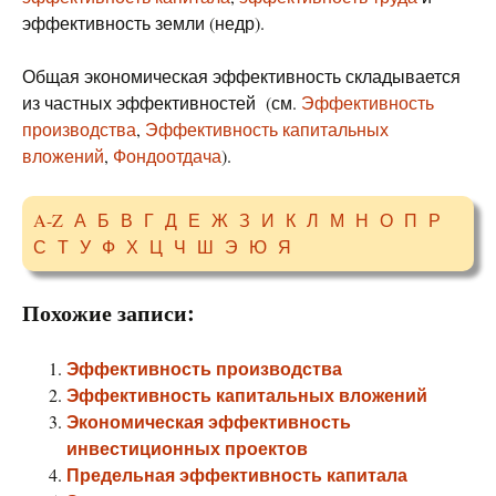
эффективность земли (недр).
Общая экономическая эффективность складывается
из частных эффективностей (см.
Эффективность
производства
,
Эффективность капитальных
вложений
,
Фондоотдача
).
A-Z
А
Б
В
Г
Д
Е
Ж
З
И
К
Л
М
Н
О
П
Р
С
Т
У
Ф
Х
Ц
Ч
Ш
Э
Ю
Я
Похожие записи:
Эффективность производства
Эффективность капитальных вложений
Экономическая эффективность
инвестиционных проектов
Предельная эффективность капитала