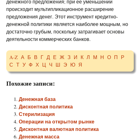
денежного предложения; при ее уменьшении
происходит мультипликационное расширение
предложения денег. Этот инструмент кредитно-
денежной политики является наиболее мощным, но
достаточно грубым, поскольку затрагивает основы
деятельности коммерческих банков.
A-Z
А
Б
В
Г
Д
Е
Ж
З
И
К
Л
М
Н
О
П
Р
С
Т
У
Ф
Х
Ц
Ч
Ш
Э
Ю
Я
Похожие записи:
Денежная база
Дисконтная политика
Стерилизация
Операции на открытом рынке
Дисконтная валютная политика
Денежная масса