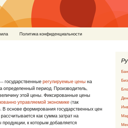
вила
Политика конфиденциальности
Ру
Бан
Биз
s) — государственные
регулируемые цены
на
а определенный период. Производитель,
Бло
 величину этой цены. Фиксированные цены
Ден
зованно управляемой экономике
(так
Инв
. В основе формирования государственных цен
а рассчитывается как сумма затрат на
Мар
 продукции, к которым добавляется
Ме