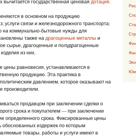
х вычитается государственная ценовая
дотация
.
Рис
Сло
еняются в основном на продукцию
з; услуги связи и железнодорожного транспорта;
Ста
ую на коммунально-бытовые нужды для
Стр
тановлены также на
драгоценные металлы
и
Фин
зное сырье, драгоценные и полудрагоценные
изделия из них.
Фи
Эко
 цены равновесия, устанавливаются в
Юмо
твенную продукцию. Эта практика в
 политическим давлением, которое оказывают на
е производители.
иваться продавцом при заключении сделки о
торого срока и покупателем — при заключении
ние определенного срока. Фиксированные цены
ь обоснованных издержек по которым
авляемые товары, работы и услуги имеют в