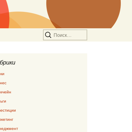
Найти:
брики
ки
нес
кчейн
ьги
естиции
кетинг
неджмент