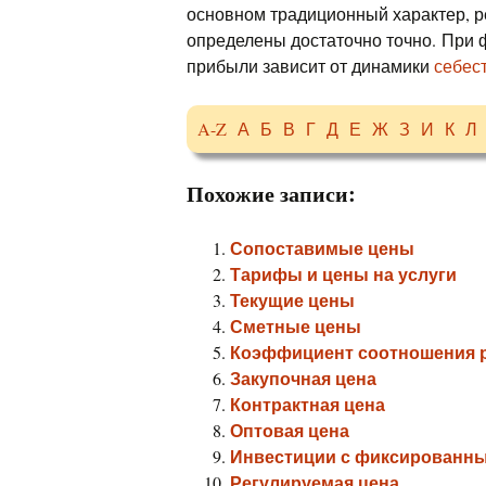
основном традиционный характер, р
определены достаточно точно. При
прибыли зависит от динамики
себес
A-Z
А
Б
В
Г
Д
Е
Ж
З
И
К
Л
Похожие записи:
Сопоставимые цены
Тарифы и цены на услуги
Текущие цены
Сметные цены
Коэффициент соотношения р
Закупочная цена
Контрактная цена
Оптовая цена
Инвестиции с фиксированн
Регулируемая цена