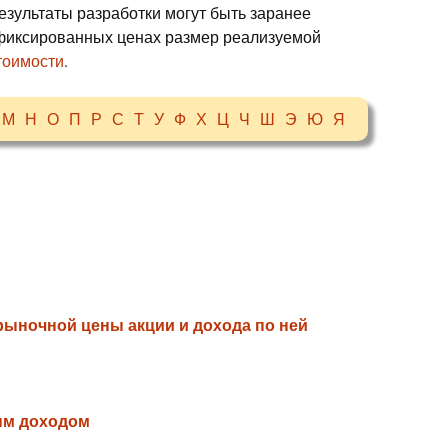
езультаты разработки могут быть заранее
 фиксированных ценах размер реализуемой
тоимости
.
М
Н
О
П
Р
С
Т
У
Ф
Х
Ц
Ч
Ш
Э
Ю
Я
ыночной цены акции и дохода по ней
ым доходом