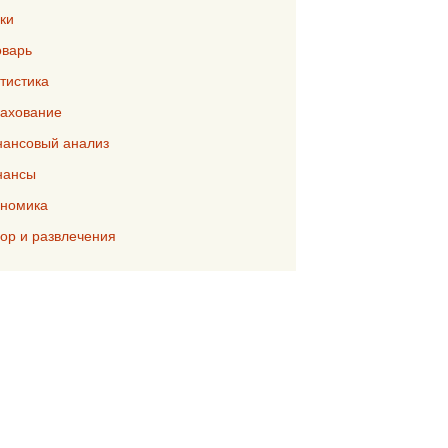
ки
варь
тистика
ахование
ансовый анализ
нансы
номика
р и развлечения