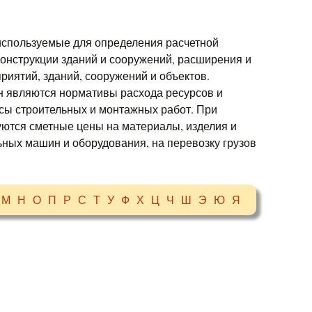
используемые для определения расчетной
конструкции зданий и сооружений, расширения и
риятий, зданий, сооружений и объектов.
 являются нормативы расхода ресурсов и
ксы строительных и монтажных работ. При
уются сметные цены на материалы, изделия и
ьных машин и оборудования, на перевозку грузов
М
Н
О
П
Р
С
Т
У
Ф
Х
Ц
Ч
Ш
Э
Ю
Я