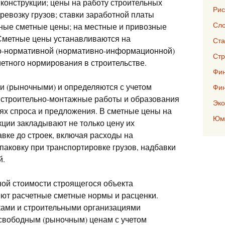
конструкции; цены на работу строительных
Рис
евозку грузов; ставки заработной платы
Сло
ные сметные цены; на местные и привозные
 Сметные цены устанавливаются на
Ста
но-нормативной (нормативно-информационной)
Стр
етного нормирования в строительстве.
Фин
 (рыночными) и определяются с учетом
Фи
 строительно-монтажные работы и образования
Эко
ях спроса и предложения. В сметные цены на
Юмо
кции закладывают не только цену их
авке до строек, включая расходы на
упаковку при транспортировке грузов, надбавки
й.
ной стоимости строящегося объекта
ют расчетные сметные нормы и расценки.
ками и строительными организациями
свободным (рыночным) ценам с учетом