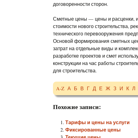
договоренности сторон.
Сметные цены — цены и расценки, 
стоимости нового строительства, ре
технического перевооружения предп
Основой формирования сметных цен
затрат на отдельные виды и компле
разработке проектов и смет использ
конструкции на час работы строител
для строительства.
A-Z
А
Б
В
Г
Д
Е
Ж
З
И
К
Л
Похожие записи:
Тарифы и цены на услуги
Фиксированные цены
Текущие цены