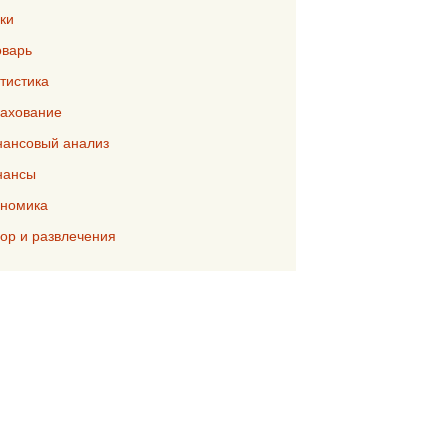
ки
варь
тистика
ахование
ансовый анализ
нансы
номика
р и развлечения