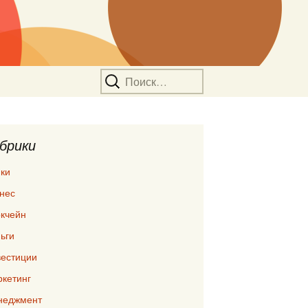
Найти:
брики
ки
нес
кчейн
ьги
естиции
кетинг
неджмент