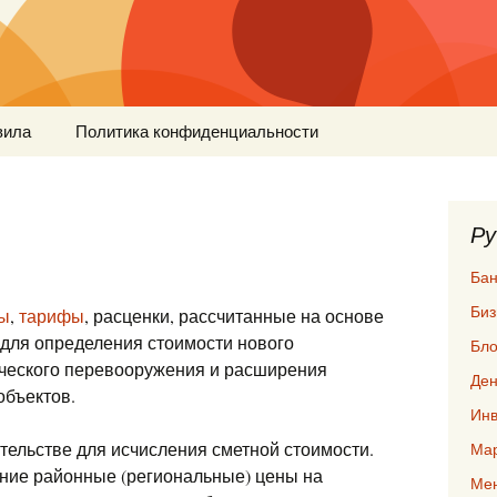
вила
Политика конфиденциальности
Ру
Бан
Биз
ы
,
тарифы
, расценки, рассчитанные на основе
для определения стоимости нового
Бло
нического перевооружения и расширения
Ден
объектов.
Инв
ельстве для исчисления сметной стоимости.
Мар
ние районные (региональные) цены на
Ме