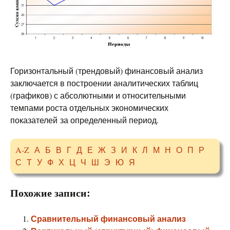
Горизонтальный (трендовый) финансовый анализ
заключается в построении аналитических таблиц
(графиков) с абсолютными и относительными
темпами роста отдельных экономических
показателей за определенный период.
A-Z
А
Б
В
Г
Д
Е
Ж
З
И
К
Л
М
Н
О
П
Р
С
Т
У
Ф
Х
Ц
Ч
Ш
Э
Ю
Я
Похожие записи:
Сравнительный финансовый анализ