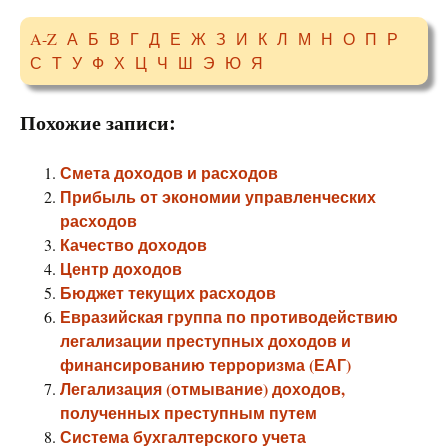
A-Z
А
Б
В
Г
Д
Е
Ж
З
И
К
Л
М
Н
О
П
Р
С
Т
У
Ф
Х
Ц
Ч
Ш
Э
Ю
Я
Похожие записи:
Смета доходов и расходов
Прибыль от экономии управленческих
расходов
Качество доходов
Центр доходов
Бюджет текущих расходов
Евразийская группа по противодействию
легализации преступных доходов и
финансированию терроризма (ЕАГ)
Легализация (отмывание) доходов,
полученных преступным путем
Система бухгалтерского учета