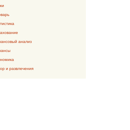
ки
варь
тистика
ахование
ансовый анализ
нансы
номика
р и развлечения