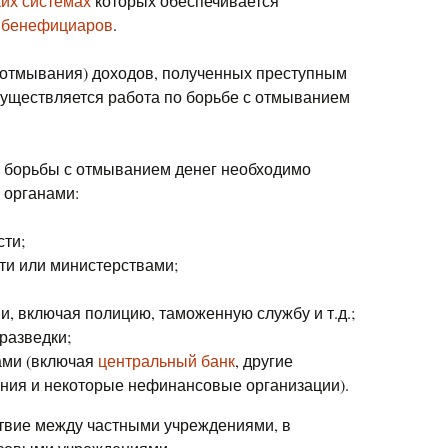
ких системах
которых обеспечивается
ь
бенефициаров
.
(отмывания) доходов, полученных преступным
существляется работа по борьбе с отмыванием
 борьбы с отмыванием денег необходимо
 органами:
сти;
ти или министерствами;
, включая полицию, таможенную службу и т.д.;
разведки;
ами (включая
центральный банк
, другие
ния и некоторые нефинансовые организации).
твие между частными учреждениями, в