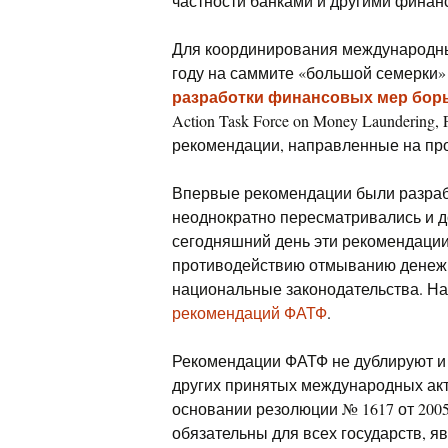
частности банками и другими фина
Для координирования международных
году на саммите «большой семерки
разработки финансовых мер бор
Action Task Force on Money Launderi
рекомендации, направленные на пр
Впервые рекомендации были разрабо
неоднократно пересматривались и до
сегодняшний день эти рекомендаци
противодействию отмыванию денежн
национальные законодательства. Н
рекомендаций ФАТФ
.
Рекомендации ФАТФ не дублируют и
других принятых международных акт
основании резолюции № 1617 от 200
обязательны для всех государств,