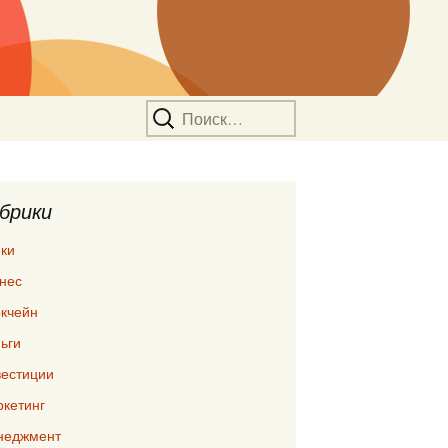
Найти:
брики
ки
нес
кчейн
ьги
естиции
кетинг
неджмент