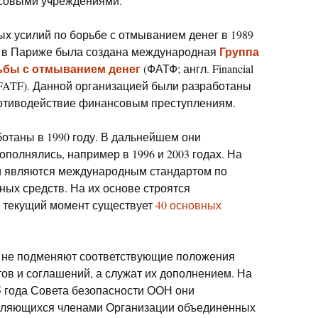
нсовыми учреждениями.
 усилий по борьбе с отмыванием денег в 1989
Группа
» в Париже была создана международная
ьбы с отмыванием денег
(ФАТФ; англ. Financial
ng, FATF). Данной организацией были разработаны
отиводействие финансовым преступлениям.
таны в 1990 году. В дальнейшем они
полнялись, например в 1996 и 2003 годах. На
и являются международным стандартом по
ых средств. На их основе строятся
а текущий момент существует
40 основных
 не подменяют соответствующие положения
ов и соглашений, а служат их дополнением. На
5 года Совета безопасности ООН они
 являющихся членами Организации объединенных