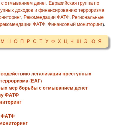
 с отмыванием денег
,
Евразийская группа по
тупных доходов и финансированию терроризма
ониторинг
,
Рекомендации ФАТФ
,
Региональные
рекомендации ФАТФ
,
Финансовый мониторинг
).
М
Н
О
П
Р
С
Т
У
Ф
Х
Ц
Ч
Ш
Э
Ю
Я
тиводействию легализации преступных
терроризма (ЕАГ)
вых мер борьбы с отмыванием денег
пу ФАТФ
ниторинг
и ФАТФ
мониторинг