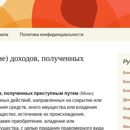
вила
Политика конфиденциальности
е) доходов, полученных
Ру
Бан
Биз
Бло
в, полученных преступным путем
(Money
Ден
нных действий, направленных на сокрытие или
ния средств, иного имущества или владения
Инв
ущество, источников их происхождения,
Мар
акже приобретение, владение или
Ме
мущества, с целью придания правомерного вида