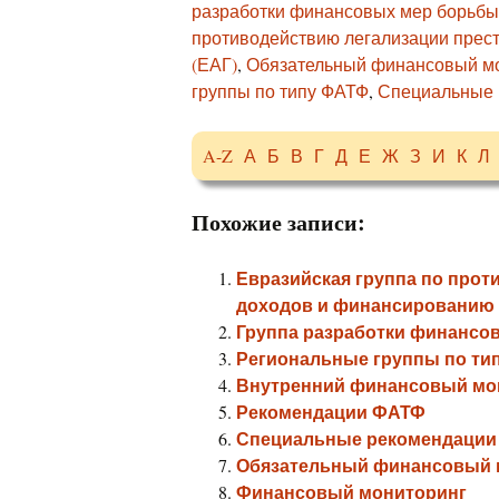
разработки финансовых мер борьбы
противодействию легализации прес
(ЕАГ)
,
Обязательный финансовый м
группы по типу ФАТФ
,
Специальные 
A-Z
А
Б
В
Г
Д
Е
Ж
З
И
К
Л
Похожие записи:
Евразийская группа по про
доходов и финансированию 
Группа разработки финансо
Региональные группы по ти
Внутренний финансовый мо
Рекомендации ФАТФ
Специальные рекомендаци
Обязательный финансовый 
Финансовый мониторинг