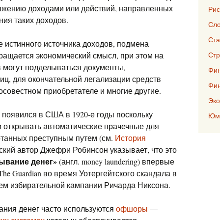
яжению доходами или действий, направленных
Рис
ния таких доходов.
Сло
Ста
 истинного источника доходов, подмена
ащается экономический смысл, при этом на
Стр
 могут подделываться документы,
Фин
иц, для окончательной легализации средств
Фи
осовестном приобретателе и многие другие.
Эко
н появился в США в 1920-е годы поскольку
Юмо
и открывать автоматические прачечные для
отанных преступным путем (см.
История
ский автор Джефри Робинсон указывает, что это
ывание денег»
(англ. money laundering) впервые
he Guardian во время Уотергейтского скандала в
ем избирательной кампании Ричарда Никсона.
ания денег часто используются
офшоры
—