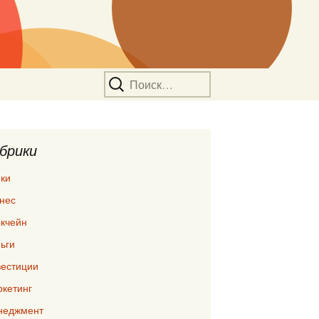
Найти:
брики
ки
нес
кчейн
ьги
естиции
кетинг
неджмент