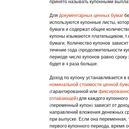
принято называть купонными выпла
Для
документарных ценных бумаг
бе
используются купонные листы, кот
бумаги и содержат общее количеств
купоны изымаются плательщиком, т.к
бумаги. Количество купонов зависит
течение года (продолжительности ку
периоде число купонов равно сроку 
будет в 4 раза больше.
Доход по купону устанавливается в
номинальной стоимости ценной бум
(гарантированной или
фиксированн
(
плавающей
) для каждого купонног
(переменный купон) зависит от дохо
направлений вложения денежных ср
при выпуске. Если она переменная, 
первого купонного периода, время 