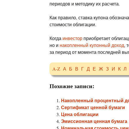
периодов и методику их расчета.
Как правило, ставка купона обознач
стоимости облигации.
Когда
инвестор
приобретает облигаци
но и
накопленный купонный доход
, 
за период от момента последней вы
A-Z
А
Б
В
Г
Д
Е
Ж
З
И
К
Л
Похожие записи:
Накопленный процентный д
Сертификат ценной бумаги
Цена облигации
Эмиссионная ценная бумага
Номинальная стоимость цен