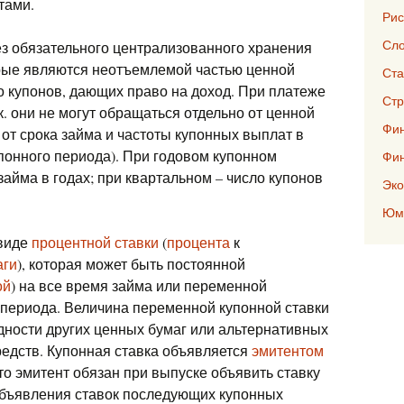
тами.
Рис
Сло
з обязательного централизованного хранения
орые являются неотъемлемой частью ценной
Ста
о купонов, дающих право на доход. При платеже
Стр
. они не могут обращаться отдельно от ценной
Фин
 от срока займа и частоты купонных выплат в
понного периода). При годовом купонном
Фи
займа в годах; при квартальном – число купонов
Эко
Юмо
 виде
процентной ставки
(
процента
к
аги
), которая может быть постоянной
ой
) на все время займа или переменной
о периода. Величина переменной купонной ставки
дности других ценных бумаг или альтернативных
едств. Купонная ставка объявляется
эмитентом
то эмитент обязан при выпуске объявить ставку
объявления ставок последующих купонных