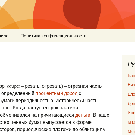
вила
Политика конфиденциальности
Ру
Бан
Биз
фр. couper – резать, отрезать) – отрезная часть
на определенный
процентный доход
с
Бло
бумаги периодичностью. Исторически часть
Ден
поны. Когда наступал срок платежа,
Инв
и обменивался на причитающиеся
деньги
. В наше
ство ценных бумаг выпускается в форме
Мар
есторов, периодические платежи по облигациям
Ме