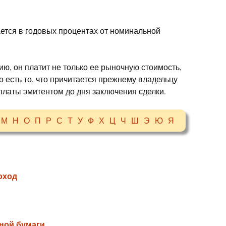
ается в годовых процентах от номинальной
ю, он платит не только ее рыночную стоимость,
то есть то, что причитается прежнему владельцу
платы эмитентом до дня заключения сделки.
М
Н
О
П
Р
С
Т
У
Ф
Х
Ц
Ч
Ш
Э
Ю
Я
оход
ной бумаги