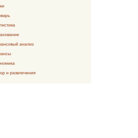
ки
варь
тистика
ахование
ансовый анализ
нансы
номика
р и развлечения