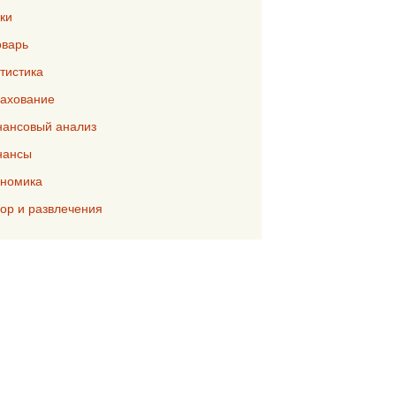
ки
варь
тистика
ахование
ансовый анализ
нансы
номика
р и развлечения