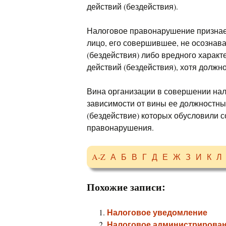
действий (бездействия).
Налоговое правонарушение признае
лицо, его совершившее, не осознав
(бездействия) либо вредного характ
действий (бездействия), хотя должно
Вина организации в совершении на
зависимости от вины ее должностны
(бездействие) которых обусловили 
правонарушения.
A-Z
А
Б
В
Г
Д
Е
Ж
З
И
К
Л
Похожие записи:
Налоговое уведомление
Налоговое администрирова