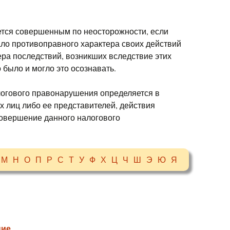
тся совершенным по неосторожности, если
ало противоправного характера своих действий
ера последствий, возникших вследствие этих
 было и могло это осознавать.
логового правонарушения определяется в
х лиц либо ее представителей, действия
совершение данного налогового
М
Н
О
П
Р
С
Т
У
Ф
Х
Ц
Ч
Ш
Э
Ю
Я
ние