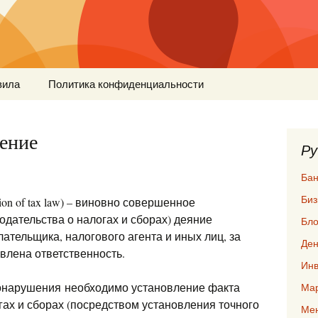
вила
Политика конфиденциальности
ение
Ру
Бан
Биз
tion of tax law) – виновно совершенное
дательства о налогах и сборах) деяние
Бло
ательщика, налогового агента и иных лиц, за
Ден
влена ответственность.
Инв
онарушения необходимо установление факта
Мар
ах и сборах (посредством установления точного
Ме