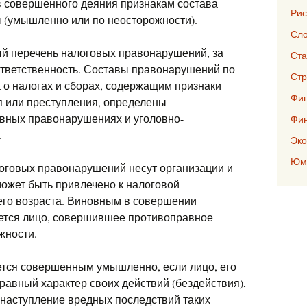
в совершенного деяния признакам состава
Рис
 (умышленно или по неосторожности).
Сло
й перечень налоговых правонарушений, за
Ста
ответственность. Составы правонарушений по
Стр
о налогах и сборах, содержащим признаки
Фин
 или преступления, определены
ивных правонарушениях и уголовно-
Фи
.
Эко
Юмо
оговых правонарушений несут организации и
может быть привлечено к налоговой
его возраста. Виновным в совершении
ется лицо, совершившее противоправное
жности.
тся совершенным умышленно, если лицо, его
авный характер своих действий (бездействия),
 наступление вредных последствий таких