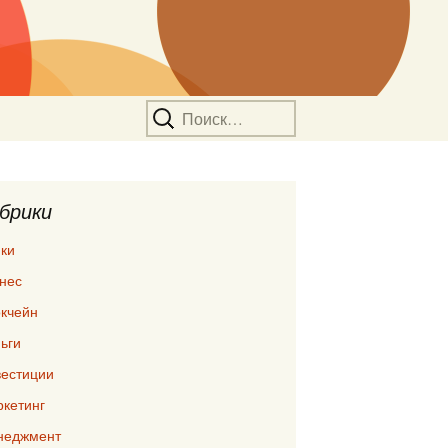
Найти:
брики
ки
нес
кчейн
ьги
естиции
кетинг
неджмент